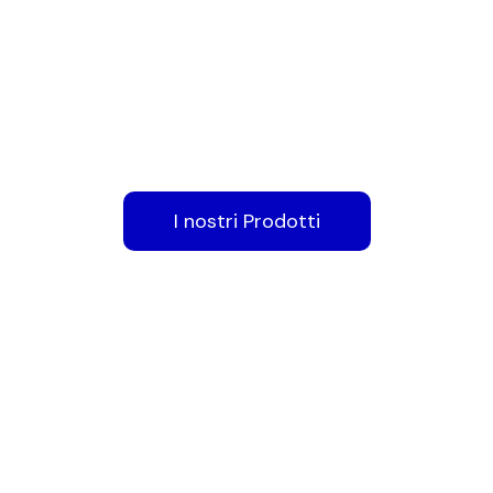
PVC a Bresci
ecializzata nella progettazione e nella realizzazione di t
e in PVC
di ogni tipologia e dimensione, come ad esemp
,
teloni da camion e pick- up
,
coperture per piscine
,
teli 
I nostri Prodotti